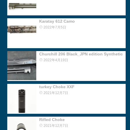
Karatay 612 Camo
2022年7月5日
Churchill 206 Black_JPN edition Synthetic
2022年4月19日
turkey Choke XXF
2021年12月7日
Rifled Choke
2021年12月7日