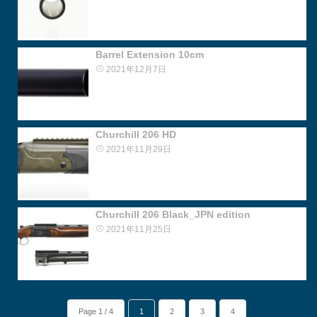
Barrel Extension 10cm
2021年12月7日
Churchill 206 HD
2021年11月29日
Churchill 206 Black_JPN edition
2021年11月25日
Page 1 / 4
1
2
3
4