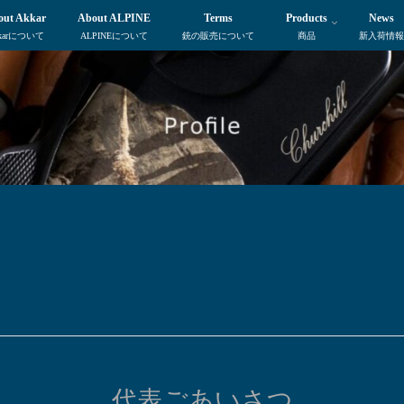
out Akkar
About ALPINE
Terms
Products
News
karについて
ALPINEについて
銃の販売について
商品
新入荷情報
代表ごあいさつ