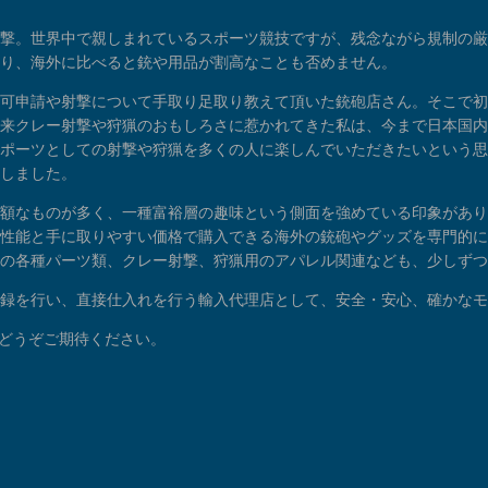
撃。世界中で親しまれているスポーツ競技ですが、残念ながら規制の厳
り、海外に比べると銃や用品が割高なことも否めません。
可申請や射撃について手取り足取り教えて頂いた銃砲店さん。そこで初
来クレー射撃や狩猟のおもしろさに惹かれてきた私は、今まで日本国内で
ポーツとしての射撃や狩猟を多くの人に楽しんでいただきたいという思
しました。
額なものが多く、一種富裕層の趣味という側面を強めている印象があり
性能と手に取りやすい価格で購入できる海外の銃砲やグッズを専門的に
の各種パーツ類、クレー射撃、狩猟用のアパレル関連なども、少しずつ
録を行い、直接仕入れを行う輸入代理店として、安全・安心、確かなモ
展に、どうぞご期待ください。