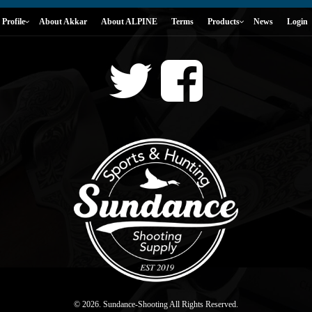
Profile
About Akkar
About ALPINE
Terms
Products
News
Login
© 2026. Sundance-Shooting All Rights Reserved.