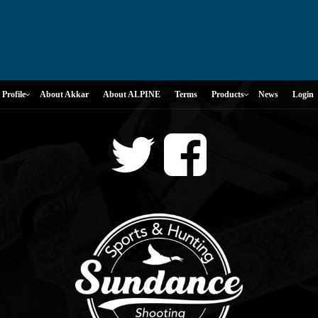
Profile
About Akkar
About ALPINE
Terms
Products
News
Login