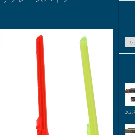
カ
テ
ゴ
リ
ー
202