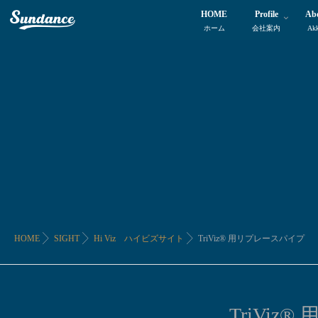
HOME
Profile
Ab
ホーム
会社案内
Ak
HOME
SIGHT
Hi Viz ハイビズサイト
TriViz® 用リプレースパイプ
TriVi