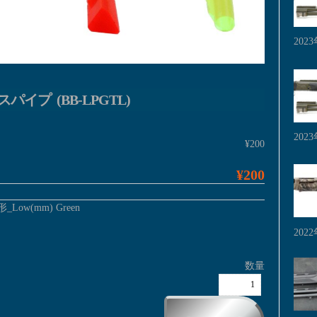
202
パイプ (BB-LPGTL)
202
¥200
¥200
Low(mm) Green
202
数量