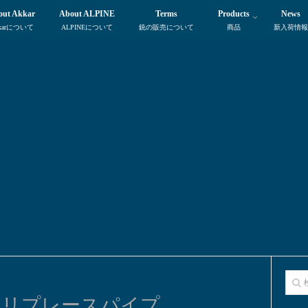
out Akkar
About ALPINE
Terms
Products
News
karについて
ALPINEについて
銃の販売について
商品
新入荷情報
z® 用リプレースパイプ