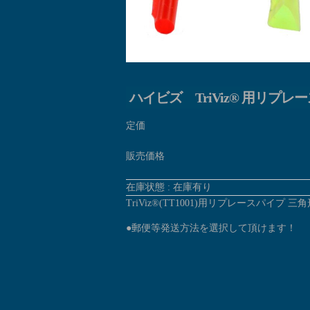
ハイビズ TriViz® 用リプレース
定価
販売価格
在庫状態 : 在庫有り
TriViz®(TT1001)用リプレースパイプ 三角形_
●郵便等発送方法を選択して頂けます！