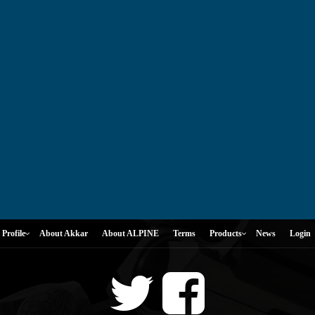
Profile
About Akkar
About ALPINE
Terms
Products
News
Login