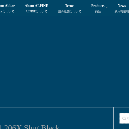
out Akkar
About ALPINE
Terms
Products
News
karについて
ALPINEについて
銃の販売について
商品
新入荷情報
l 206X Slug Black