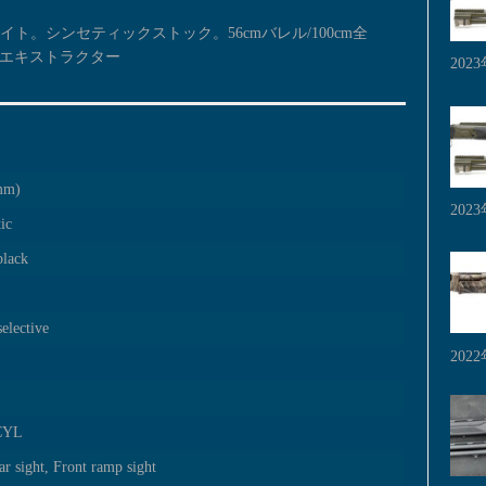
。シンセティックストック。56cmバレル/100cm全
ー/エキストラクター
202
mm)
202
ic
black
selective
202
/CYL
ear sight, Front ramp sight