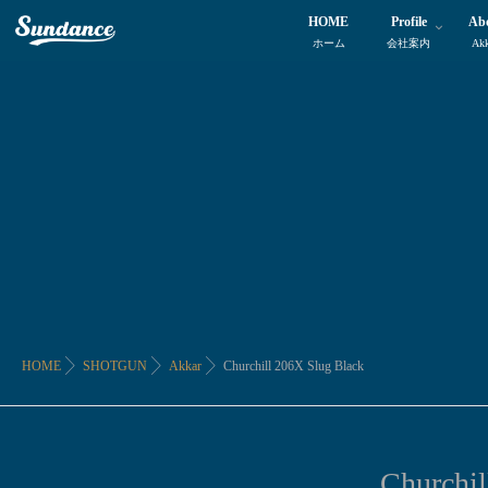
HOME
Profile
Ab
ホーム
会社案内
Ak
HOME
SHOTGUN
Akkar
Churchill 206X Slug Black
Churchil