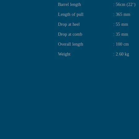
Barrel length
: 56cm (22‘)
Length of pull
: 365 mm
Drop at heel
: 55 mm
Drop at comb
: 35 mm
Overall length
: 100 cm
Weight
: 2.60 kg