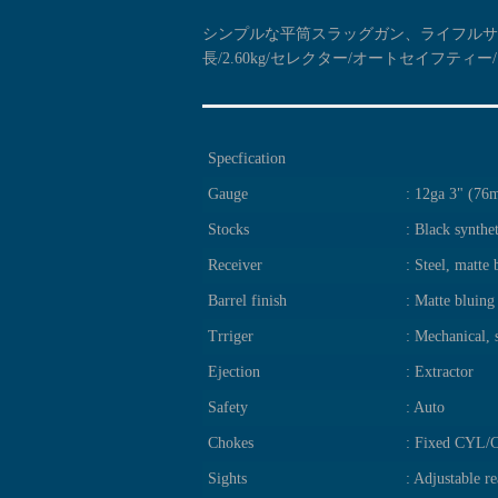
シンプルな平筒スラッグガン、ライフルサイト
長/2.60kg/セレクター/オートセイフティ
Specfication
Gauge
: 12ga 3" (76
Stocks
: Black synthet
Receiver
: Steel, matte 
Barrel finish
: Matte bluing
Trriger
: Mechanical, 
Ejection
: Extractor
Safety
: Auto
Chokes
: Fixed CYL
Sights
: Adjustable r